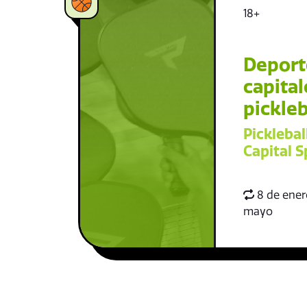
18+
Deport
capital
pickleb
Picklebal
Capital S
8 de enero
mayo