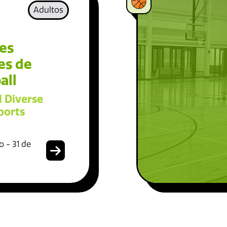
Adultos
es
es de
all
l Diverse
ports
 - 31 de