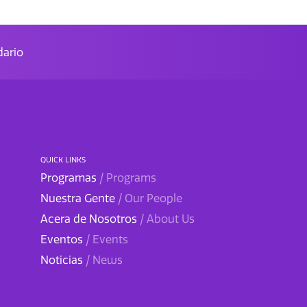
ario
QUICK LINKS
Programas
/ Programs
Nuestra Gente
/ Our People
Acera de Nosotros
/ About Us
Eventos
/ Events
Noticias
/ News