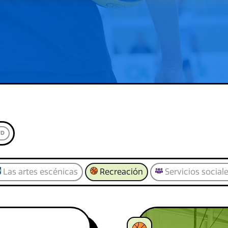
UD
Las artes escénicas
Recreación
Servicios social