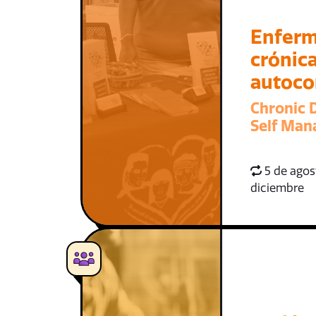
Enfer
crónica
autoco
Chronic 
Self Ma
5 de agost
diciembre