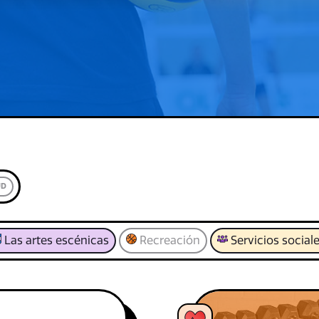
UD
Las artes escénicas
Recreación
Servicios social