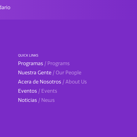
ario
QUICK LINKS
Programas
/ Programs
Nuestra Gente
/ Our People
Acera de Nosotros
/ About Us
Eventos
/ Events
Noticias
/ News