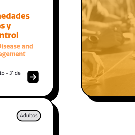
medades
s y
ntrol
Disease and
nagement
o - 31 de
Adultos