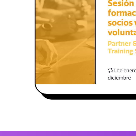
Sesión
formac
socios 
volunt
Partner 
Training 
1 de enero
diciembre