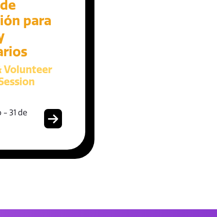
 de
ión para
y
arios
& Volunteer
Session
 - 31 de