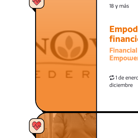
18 y más
Empod
financ
Financial
Empowe
1 de enero
diciembre