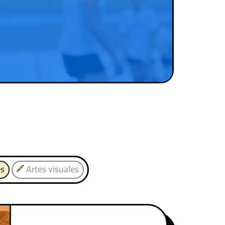
es
Artes visuales