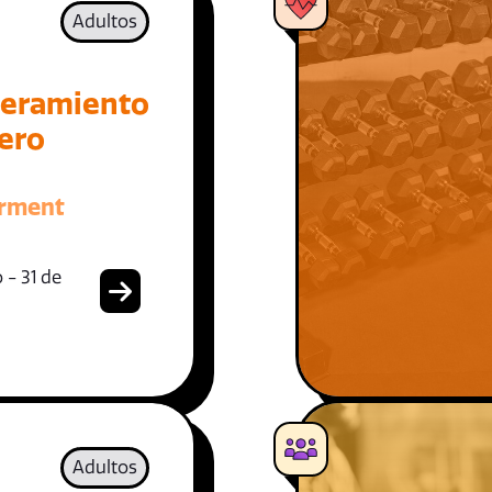
Adultos
eramiento
iero
rment
 - 31 de
Adultos