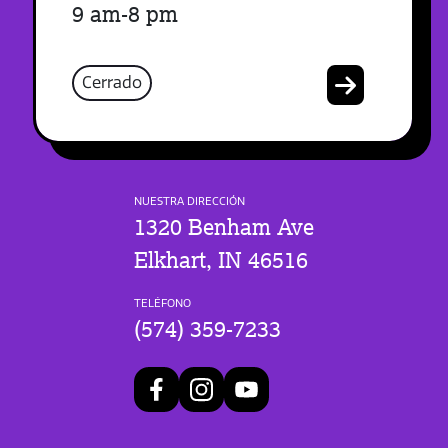
9 am-8 pm
Cerrado
NUESTRA DIRECCIÓN
1320 Benham Ave
Elkhart, IN 46516
TELÉFONO
(574) 359-7233