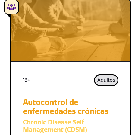
18+
Adultos
Autocontrol de
enfermedades crónicas
Chronic Disease Self
Management (CDSM)