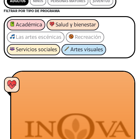
ADULTOS
NIÑOS
PERSONAS MAYORES
JUVENTUD
FILTRAR POR TIPO DE PROGRAMA
Académica
Salud y bienestar
Las artes escénicas
Recreación
Servicios sociales
Artes visuales