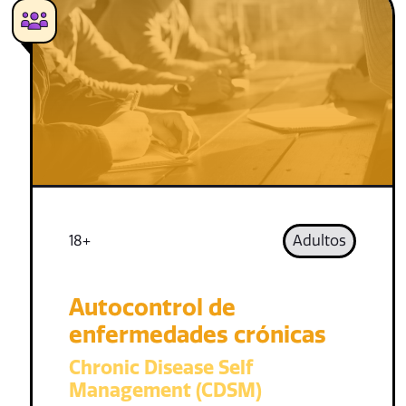
18+
Adultos
Autocontrol de
enfermedades crónicas
Chronic Disease Self
Management (CDSM)