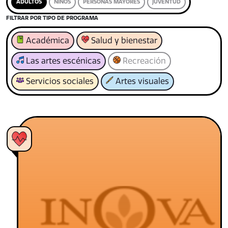
ADULTOS
NIÑOS
PERSONAS MAYORES
JUVENTUD
FILTRAR POR TIPO DE PROGRAMA
Académica
Salud y bienestar
Las artes escénicas
Recreación
Servicios sociales
Artes visuales