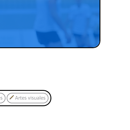
es
Artes visuales