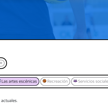
UD
Las artes escénicas
Recreación
Servicios social
 actuales.