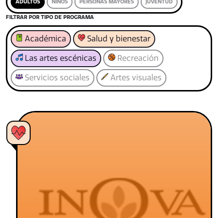
ADULTOS
NIÑOS
PERSONAS MAYORES
JUVENTUD
FILTRAR POR TIPO DE PROGRAMA
Académica
Salud y bienestar
Las artes escénicas
Recreación
Servicios sociales
Artes visuales