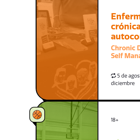
Enfer
crónica
autoco
Chronic 
Self Ma
5 de agost
diciembre
18+