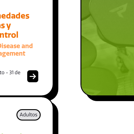
medades
s y
ntrol
Disease and
nagement
o - 31 de
Adultos