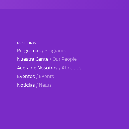
QUICK LINKS
Programas
/ Programs
Nuestra Gente
/ Our People
Acera de Nosotros
/ About Us
Eventos
/ Events
Noticias
/ News