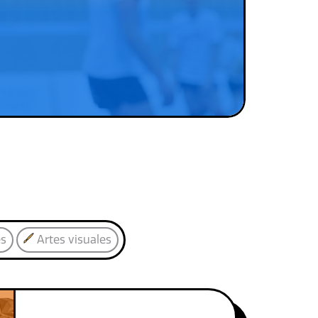
es
Artes visuales