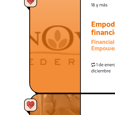
18 y más
Empod
financ
Financial
Empowe
1 de enero
diciembre