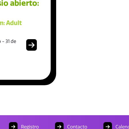
io abierto:
: Adult
 - 31 de
Registro
Contacto
Calend