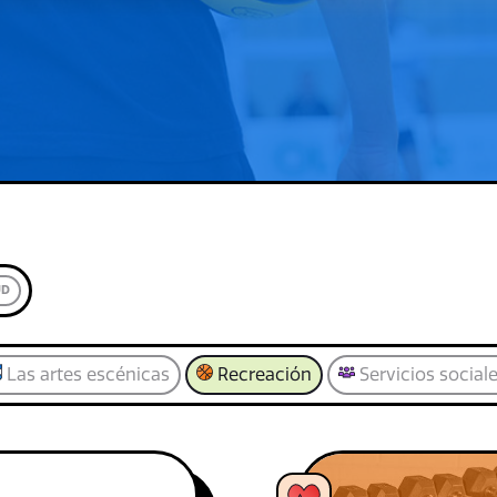
UD
Las artes escénicas
Recreación
Servicios social