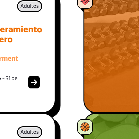
Adultos
eramiento
iero
rment
 - 31 de
Adultos