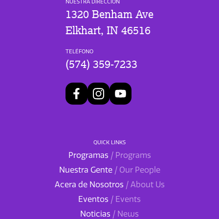
NUESTRA DIRECCIÓN
1320 Benham Ave
Elkhart, IN 46516
TELÉFONO
(574) 359-7233
QUICK LINKS
Programas
/ Programs
Nuestra Gente
/ Our People
Acera de Nosotros
/ About Us
Eventos
/ Events
Noticias
/ News