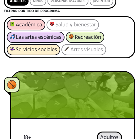
ADULTOS
NIÑOS
PERSONAS MAYORES
JUVENTUD
FILTRAR POR TIPO DE PROGRAMA
Académica
Salud y bienestar
Las artes escénicas
Recreación
Servicios sociales
Artes visuales
18+
Adultos