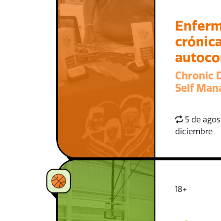
Enfer
crónica
autoco
Chronic 
Self Ma
5 de agost
diciembre
18+