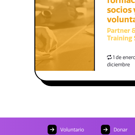
formac
socios 
volunt
Partner 
Training 
1 de enero
diciembre
Voluntario
Donar