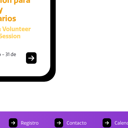
ión para
y
arios
& Volunteer
Session
 - 31 de
Registro
Contacto
Calend