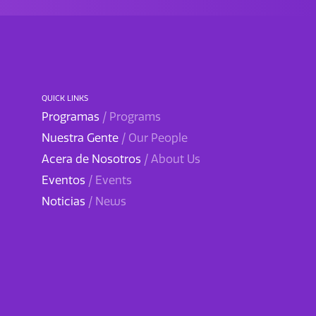
QUICK LINKS
Programas
/ Programs
Nuestra Gente
/ Our People
Acera de Nosotros
/ About Us
Eventos
/ Events
Noticias
/ News