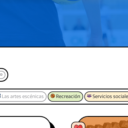
UD
Las artes escénicas
Recreación
Servicios social