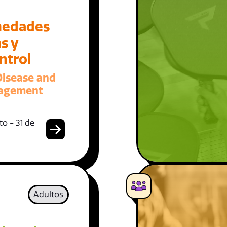
medades
s y
ntrol
Disease and
nagement
o - 31 de
Adultos