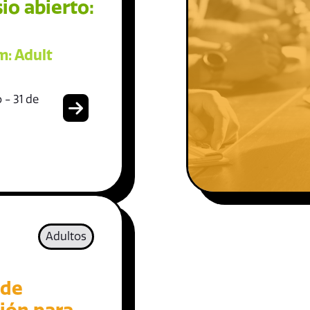
io abierto:
: Adult
 - 31 de
Adultos
 de