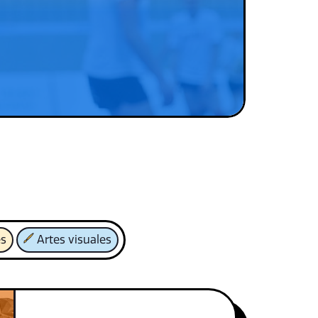
es
Artes visuales