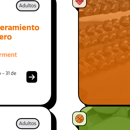
Adultos
eramiento
iero
rment
 - 31 de
Adultos