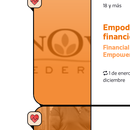
18 y más
Empod
financ
Financial
Empowe
1 de enero
diciembre