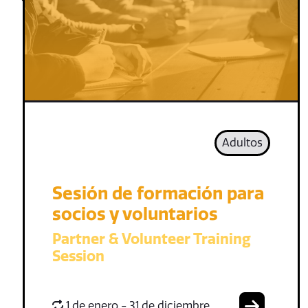
Adultos
Sesión de formación para
socios y voluntarios
Partner & Volunteer Training
Session
1 de enero - 31 de diciembre