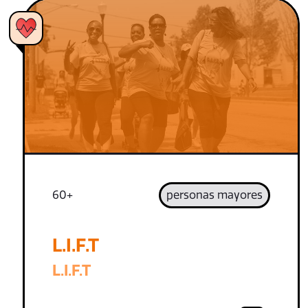
60+
personas mayores
L.I.F.T
L.I.F.T