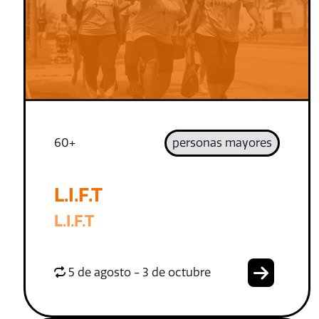
60+
personas mayores
L.I.F.T
L.I.F.T
5 de agosto - 3 de octubre