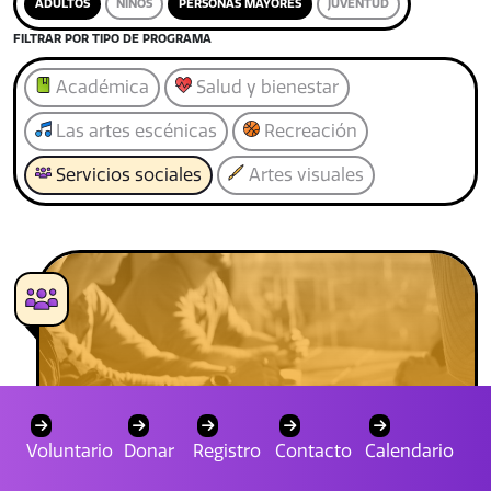
ADULTOS
NIÑOS
PERSONAS MAYORES
JUVENTUD
FILTRAR POR TIPO DE PROGRAMA
Académica
Salud y bienestar
Las artes escénicas
Recreación
Servicios sociales
Artes visuales
Voluntario
Donar
Registro
Contacto
Calendario