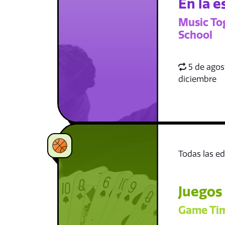
En la e
Music To
School
5 de agost
diciembre
Todas las e
Juegos
Game Ti