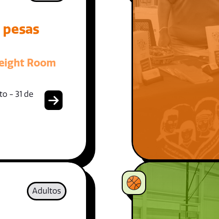
e pesas
eight Room
o - 31 de
Adultos