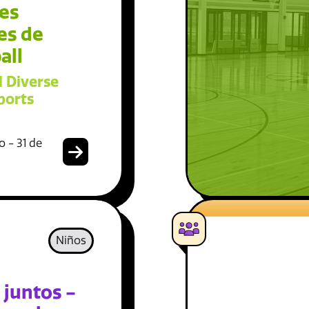
es
es de
all
l Diverse
ports
 - 31 de
Niños
 juntos -