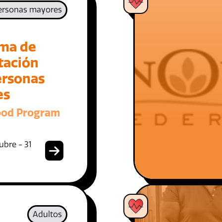
ersonas mayores
ma de
tación
ersonas
es
ood Program
ubre - 31
Adultos