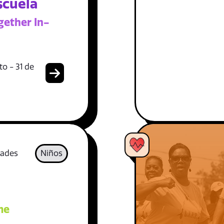
scuela
gether In-
o - 31 de
dades
Niños
me