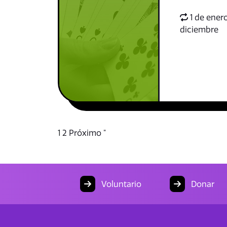
1 de enero
diciembre
1
2
Próximo "
Voluntario
Donar