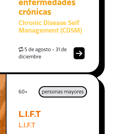
enfermedades
crónicas
Chronic Disease Self
Management (CDSM)
5 de agosto - 31 de
diciembre
60+
personas mayores
L.I.F.T
L.I.F.T