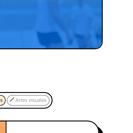
es
Artes visuales