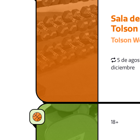
Sala d
Tolson
Tolson W
5 de agost
diciembre
18+