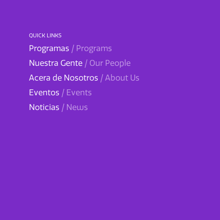
QUICK LINKS
Programas
/ Programs
Nuestra Gente
/ Our People
Acera de Nosotros
/ About Us
Eventos
/ Events
Noticias
/ News