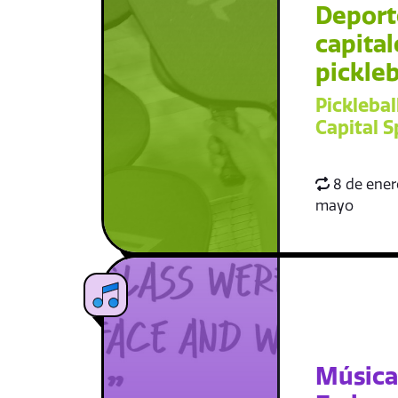
Deport
capital
pickleb
Picklebal
Capital S
8 de enero
mayo
Música