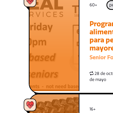
60+
p
Progra
alimen
para p
mayor
Senior F
28 de oct
de mayo
16+