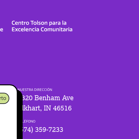
NUESTRA DIRECCIÓN
1320 Benham Ave
rto
Elkhart, IN 46516
TELÉFONO
(574) 359-7233