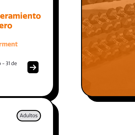
eramiento
iero
rment
 - 31 de
Adultos