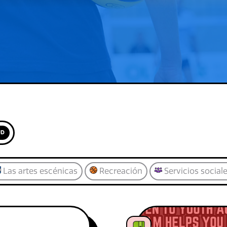
UD
Las artes escénicas
Recreación
Servicios social