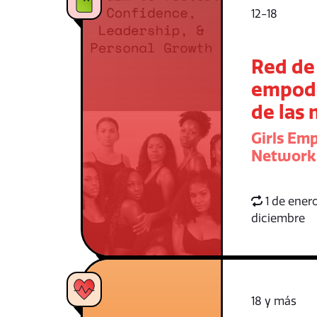
12-18
Red de
empod
de las 
Girls E
Network
1 de enero
diciembre
18 y más