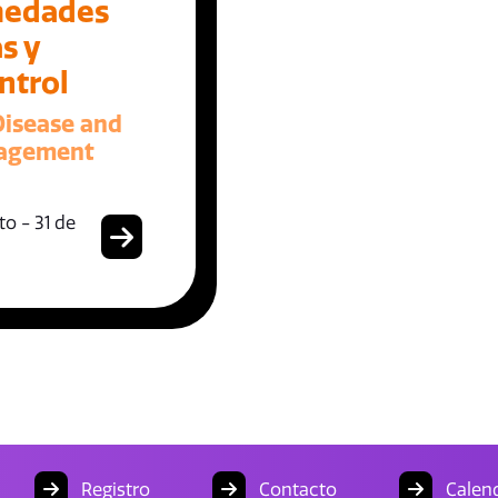
medades
s y
ntrol
Disease and
nagement
o - 31 de
Registro
Contacto
Calend