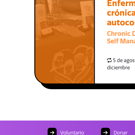
Enfer
crónica
autoco
Chronic 
Self Ma
5 de agost
diciembre
Voluntario
Donar