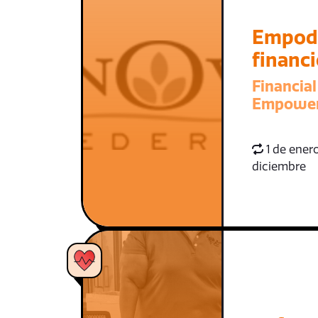
Empod
financ
Financial
Empowe
1 de enero
diciembre