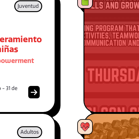
Juventud
eramiento
niñas
mpowerment
 - 31 de
Adultos