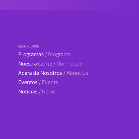
QUICK LINKS
Programas
/ Programs
Nuestra Gente
/ Our People
Acera de Nosotros
/ About Us
Eventos
/ Events
Noticias
/ News