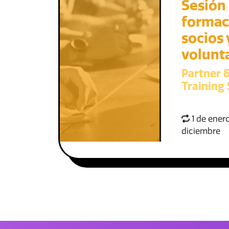
Sesión
formac
socios 
volunt
Partner 
Training 
1 de enero
diciembre