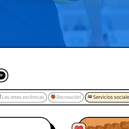
UD
Las artes escénicas
Recreación
Servicios social