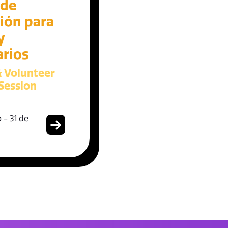
 de
ión para
y
arios
& Volunteer
Session
 - 31 de