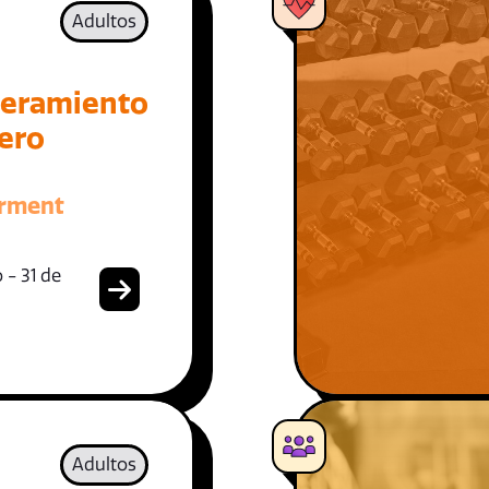
Adultos
eramiento
iero
rment
 - 31 de
Adultos