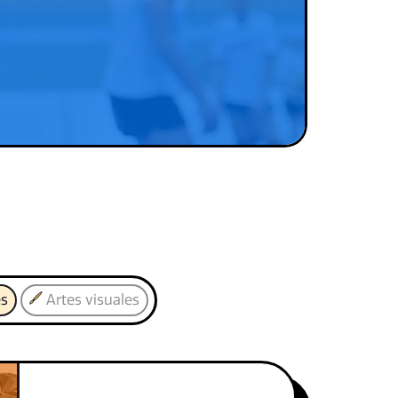
es
Artes visuales