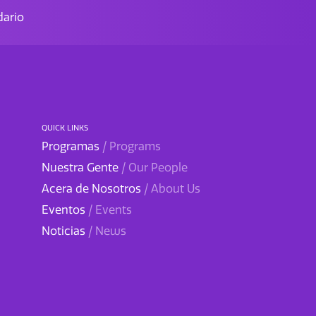
ario
QUICK LINKS
Programas
/ Programs
Nuestra Gente
/ Our People
Acera de Nosotros
/ About Us
Eventos
/ Events
Noticias
/ News