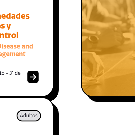
medades
s y
ntrol
Disease and
nagement
o - 31 de
Adultos