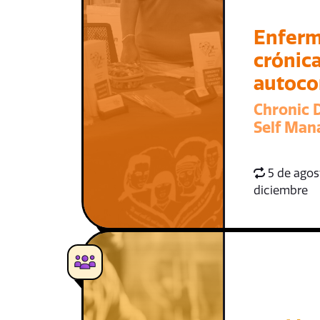
Enfer
crónica
autoco
Chronic 
Self Ma
5 de agost
diciembre