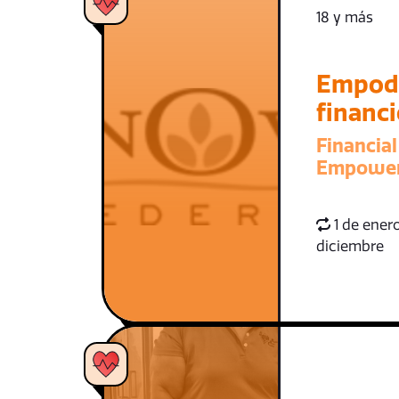
18 y más
Empod
financ
Financial
Empowe
1 de enero
diciembre