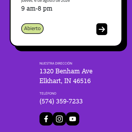
Jueves, 6 de agosto de 2026
9 am-8 pm
Abierto
NUESTRA DIRECCIÓN
1320 Benham Ave
Elkhart, IN 46516
TELÉFONO
(574) 359-7233