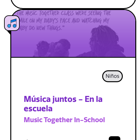
Niños
Música juntos - En la
escuela
Music Together In-School