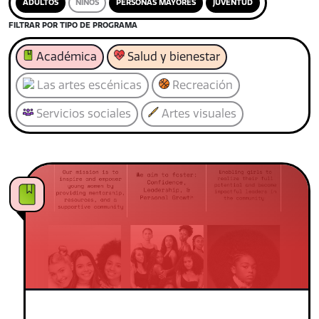
ADULTOS
NIÑOS
PERSONAS MAYORES
JUVENTUD
FILTRAR POR TIPO DE PROGRAMA
Académica
Salud y bienestar
Las artes escénicas
Recreación
Servicios sociales
Artes visuales