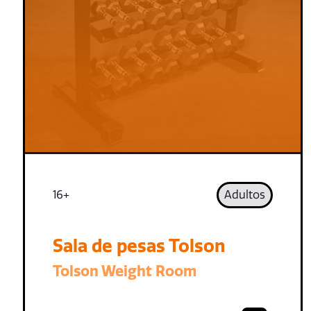
16+
Adultos
Sala de pesas Tolson
Tolson Weight Room