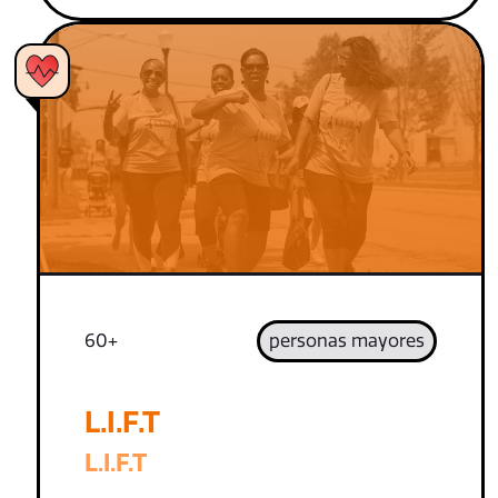
60+
personas mayores
L.I.F.T
L.I.F.T