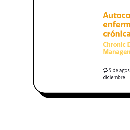
Autoco
enfer
crónic
Chronic D
Managem
5 de agost
diciembre