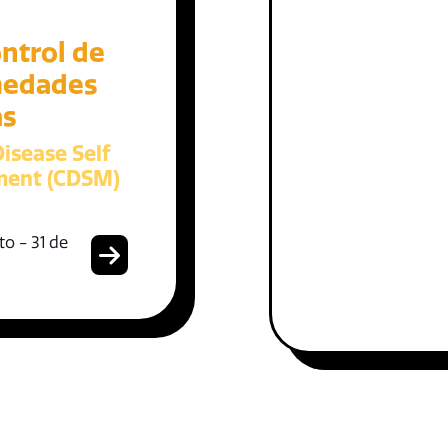
ntrol de
medades
as
isease Self
ent (CDSM)
o - 31 de