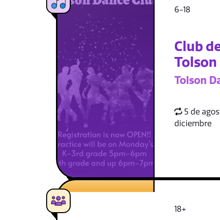
6-18
Club de
Tolson
Tolson D
5 de agost
diciembre
18+