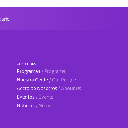
ario
QUICK LINKS
Programas
/ Programs
Nuestra Gente
/ Our People
Acera de Nosotros
/ About Us
Eventos
/ Events
Noticias
/ News