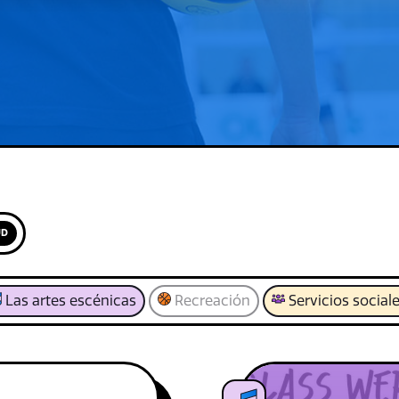
UD
Las artes escénicas
Recreación
Servicios social