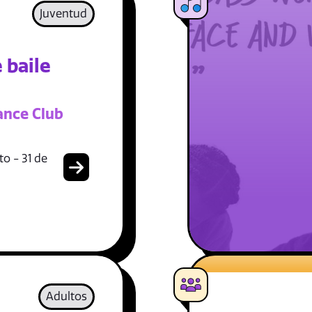
Juventud
 baile
ance Club
o - 31 de
Adultos