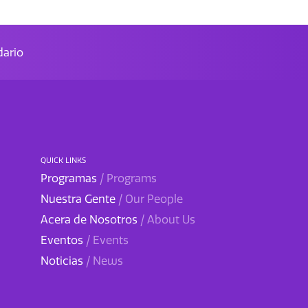
ario
QUICK LINKS
Programas
/ Programs
Nuestra Gente
/ Our People
Acera de Nosotros
/ About Us
Eventos
/ Events
Noticias
/ News