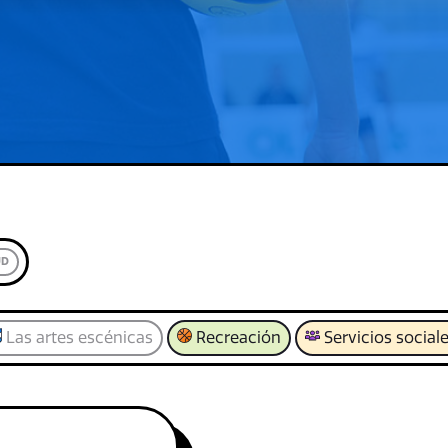
UD
Las artes escénicas
Recreación
Servicios social