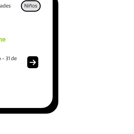
dades
Niños
me
 - 31 de