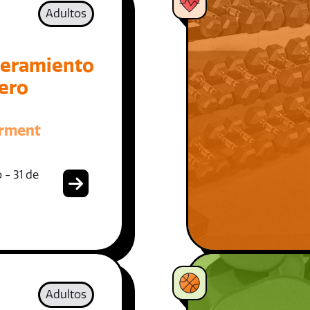
Adultos
eramiento
iero
rment
 - 31 de
Adultos