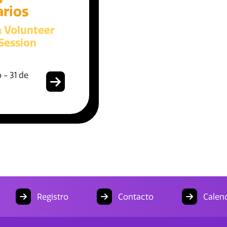
arios
& Volunteer
Session
 - 31 de
Registro
Contacto
Calend