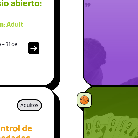
io abierto:
: Adult
 - 31 de
Adultos
ntrol de