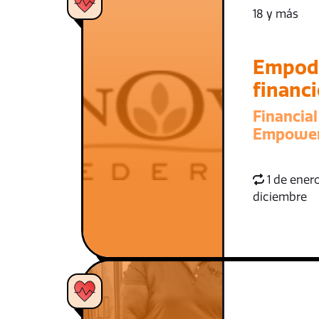
18 y más
Empod
financ
Financial
Empowe
1 de enero
diciembre