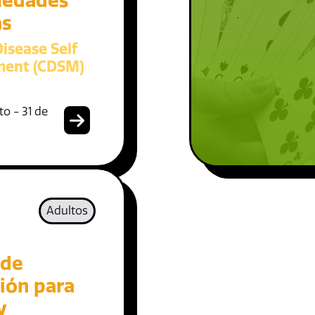
medades
as
isease Self
ent (CDSM)
o - 31 de
Adultos
 de
ión para
y