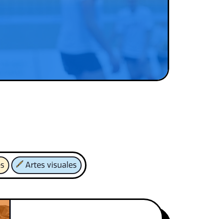
es
Artes visuales