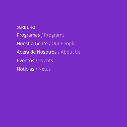
QUICK LINKS
Programas
/ Programs
Nuestra Gente
/ Our People
Acera de Nosotros
/ About Us
Eventos
/ Events
Noticias
/ News