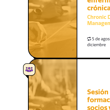
enfer
crónic
Chronic D
Managem
5 de agost
diciembre
Sesión
formac
socios 