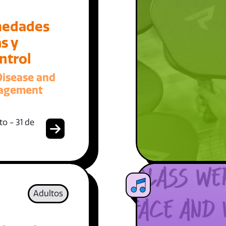
medades
s y
ntrol
Disease and
nagement
o - 31 de
Adultos