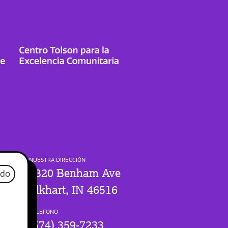
NUESTRA DIRECCIÓN
1320 Benham Ave
ado
Elkhart, IN 46516
TELÉFONO
(574) 359-7233