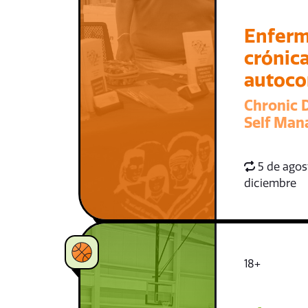
Enfer
crónica
autoco
Chronic 
Self Ma
5 de agost
diciembre
18+