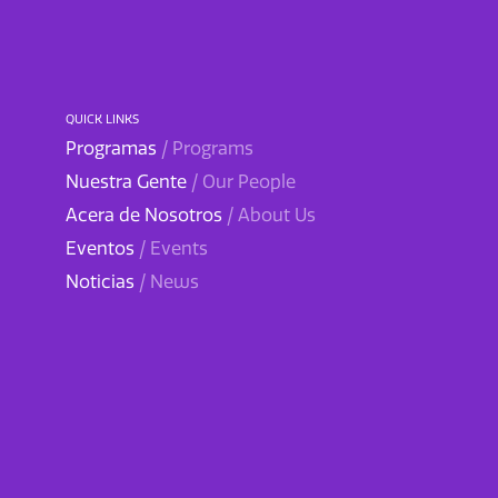
QUICK LINKS
Programas
/ Programs
Nuestra Gente
/ Our People
Acera de Nosotros
/ About Us
Eventos
/ Events
Noticias
/ News