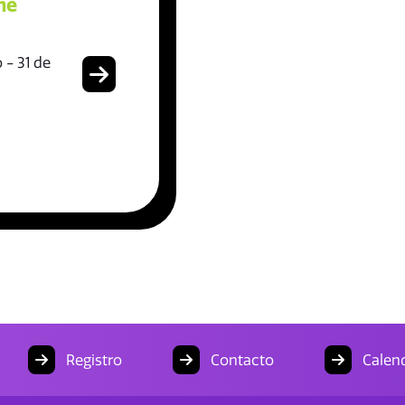
me
 - 31 de
Registro
Contacto
Calend