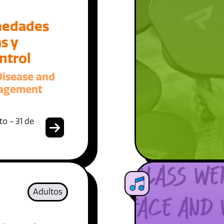
medades
s y
ntrol
Disease and
nagement
o - 31 de
Adultos