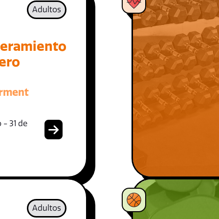
Adultos
eramiento
iero
rment
 - 31 de
Adultos