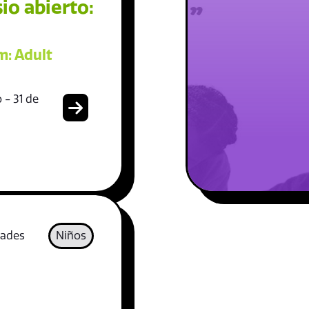
io abierto:
: Adult
 - 31 de
dades
Niños