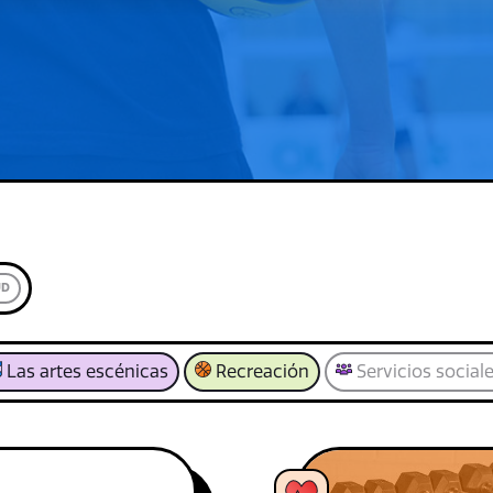
UD
Las artes escénicas
Recreación
Servicios social