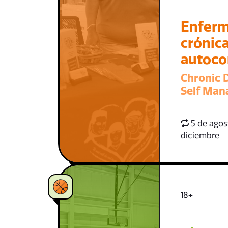
Enfer
crónica
autoco
Chronic 
Self Ma
5 de agost
diciembre
18+