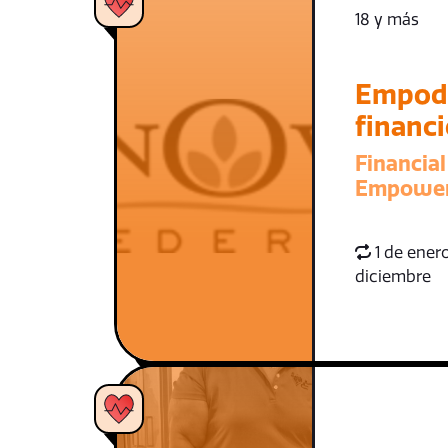
18 y más
Empod
financ
Financial
Empowe
1 de enero
diciembre