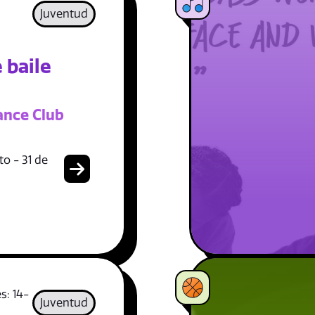
Juventud
 baile
ance Club
o - 31 de
s: 14-
Juventud