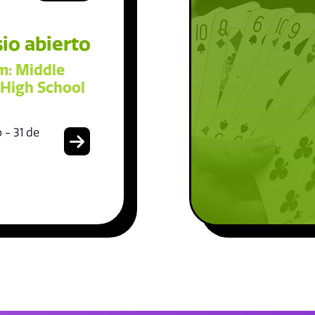
io abierto
: Middle
 High School
 - 31 de