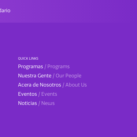
ario
QUICK LINKS
Programas
/ Programs
Nuestra Gente
/ Our People
Acera de Nosotros
/ About Us
Eventos
/ Events
Noticias
/ News