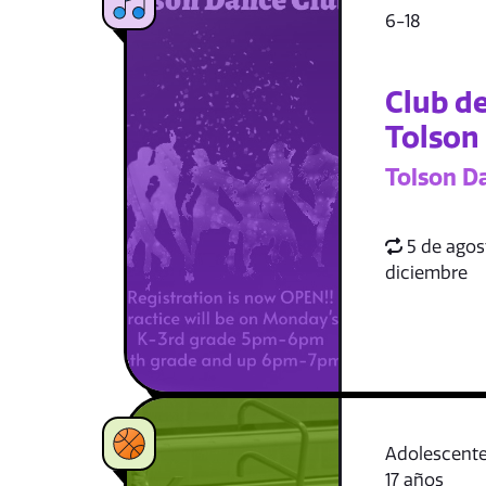
6-18
Club de
Tolson
Tolson D
5 de agost
diciembre
Adolescente
17 años