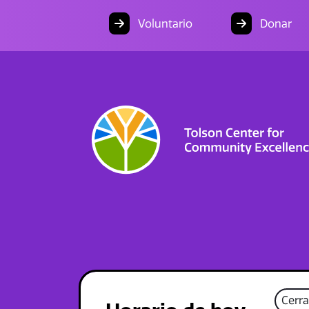
Voluntario
Donar
Cerr