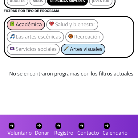
ADULTOS
NIÑOS
PERSONAS MAYORES
JUVENTUD
FILTRAR POR TIPO DE PROGRAMA
Académica
Salud y bienestar
Las artes escénicas
Recreación
Servicios sociales
Artes visuales
No se encontraron programas con los filtros actuales.
Voluntario
Donar
Registro
Contacto
Calendario