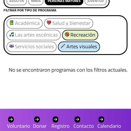
ADULTOS
NIÑOS
PERSONAS MAYORES
JUVENTUD
FILTRAR POR TIPO DE PROGRAMA
Académica
Salud y bienestar
Las artes escénicas
Recreación
Servicios sociales
Artes visuales
No se encontraron programas con los filtros actuales.
Voluntario
Donar
Registro
Contacto
Calendario