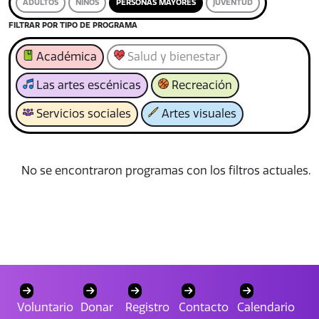
ADULTOS
NIÑOS
PERSONAS MAYORES
JUVENTUD
FILTRAR POR TIPO DE PROGRAMA
Académica
Salud y bienestar
Las artes escénicas
Recreación
Servicios sociales
Artes visuales
No se encontraron programas con los filtros actuales.
Voluntario
Donar
Registro
Contacto
Calendario