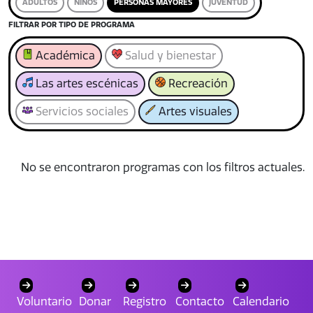
ADULTOS
NIÑOS
PERSONAS MAYORES
JUVENTUD
FILTRAR POR TIPO DE PROGRAMA
Académica
Salud y bienestar
Las artes escénicas
Recreación
Servicios sociales
Artes visuales
No se encontraron programas con los filtros actuales.
Voluntario
Donar
Registro
Contacto
Calendario