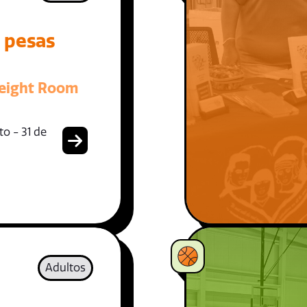
e pesas
eight Room
o - 31 de
Adultos