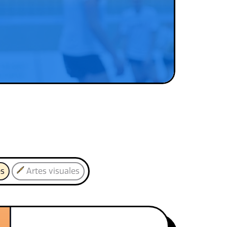
es
Artes visuales