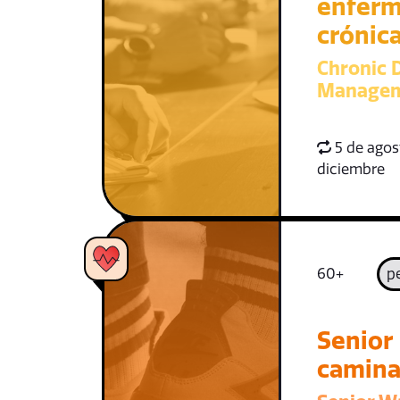
enfer
crónic
Chronic D
Managem
5 de agost
diciembre
60+
p
Senior
camin