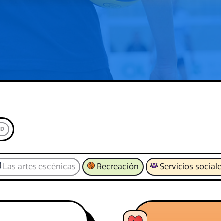
UD
Las artes escénicas
Recreación
Servicios social