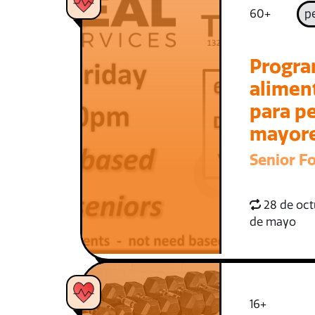
60+
p
Progra
alimen
para p
mayor
Senior F
28 de oct
de mayo
16+