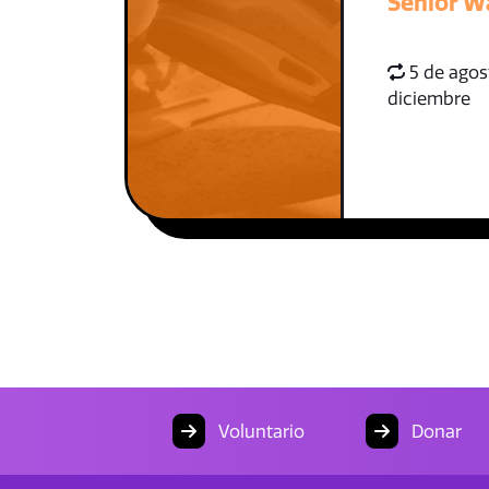
Senior W
5 de agost
diciembre
Voluntario
Donar