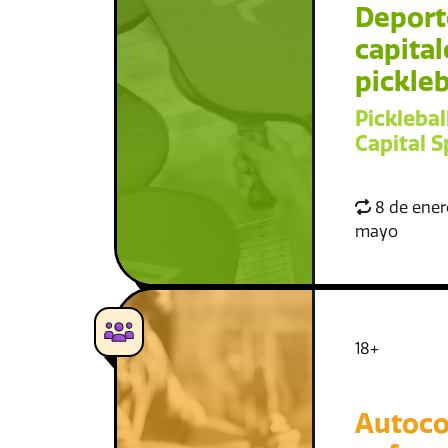
Deport
capital
pickleb
Picklebal
Capital S
8 de enero
mayo
18+
Autoco