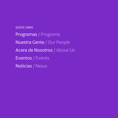
QUICK LINKS
Programas
/ Programs
Nuestra Gente
/ Our People
Acera de Nosotros
/ About Us
Eventos
/ Events
Noticias
/ News