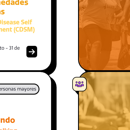
medades
as
isease Self
ent (CDSM)
o - 31 de
ersonas mayores
ando