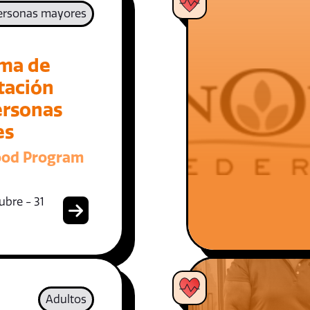
ersonas mayores
ma de
tación
ersonas
es
ood Program
ubre - 31
Adultos