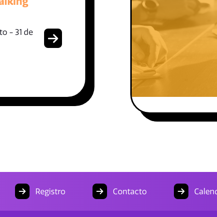
alking
o - 31 de
Registro
Contacto
Calend