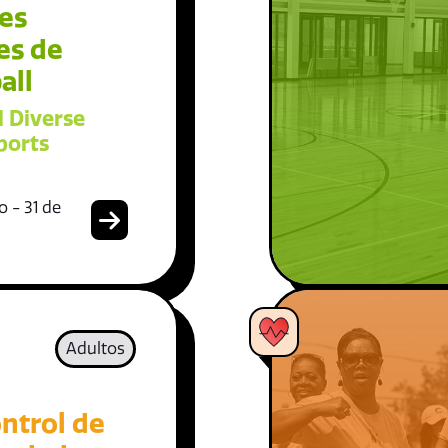
es
es de
all
l Diverse
ports
 - 31 de
Adultos
ntrol de