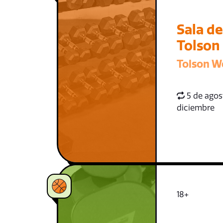
Sala d
Tolson
Tolson W
5 de agost
diciembre
18+