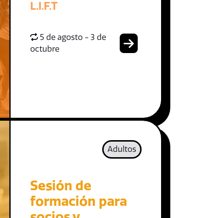
L.I.F.T
5 de agosto - 3 de
octubre
Adultos
Sesión de
formación para
socios y