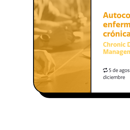
Autoco
enfer
crónic
Chronic D
Managem
5 de agost
diciembre