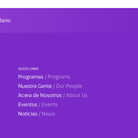
ario
QUICK LINKS
Programas
/ Programs
Nuestra Gente
/ Our People
Acera de Nosotros
/ About Us
Eventos
/ Events
Noticias
/ News