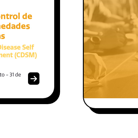
ntrol de
medades
as
isease Self
ent (CDSM)
o - 31 de