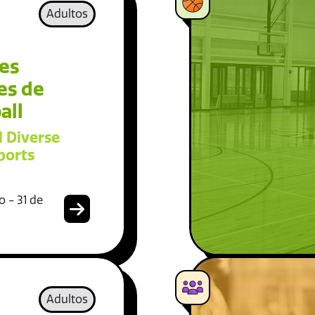
Adultos
es
es de
all
l Diverse
ports
 - 31 de
Adultos