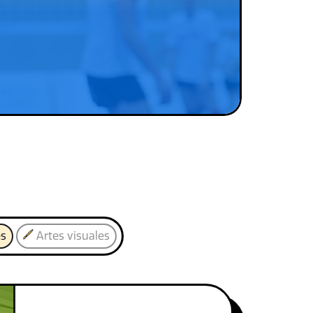
es
Artes visuales