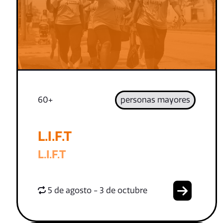
60+
personas mayores
L.I.F.T
L.I.F.T
5 de agosto - 3 de octubre