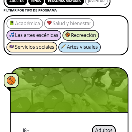
ADULTOS
NIÑOS
PERSONAS MAYORES
JUVENTUD
FILTRAR POR TIPO DE PROGRAMA
Académica
Salud y bienestar
Las artes escénicas
Recreación
Servicios sociales
Artes visuales
18+
Adultos