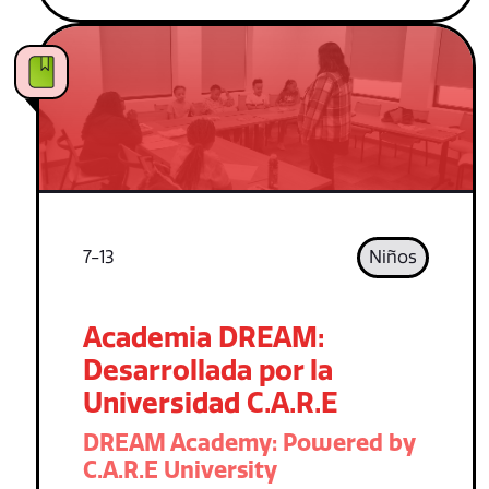
7-13
Niños
Academia DREAM:
Desarrollada por la
Universidad C.A.R.E
DREAM Academy: Powered by
C.A.R.E University