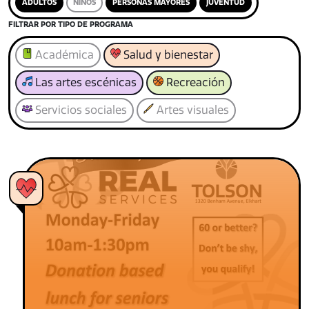
ADULTOS
NIÑOS
PERSONAS MAYORES
JUVENTUD
FILTRAR POR TIPO DE PROGRAMA
Académica
Salud y bienestar
Las artes escénicas
Recreación
Servicios sociales
Artes visuales