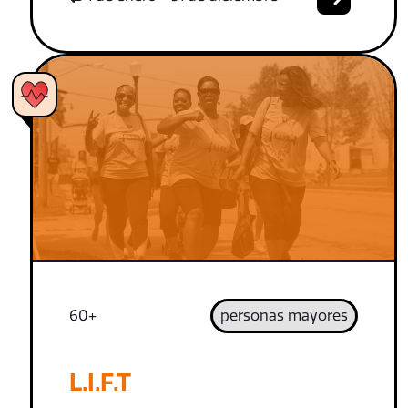
60+
personas mayores
L.I.F.T