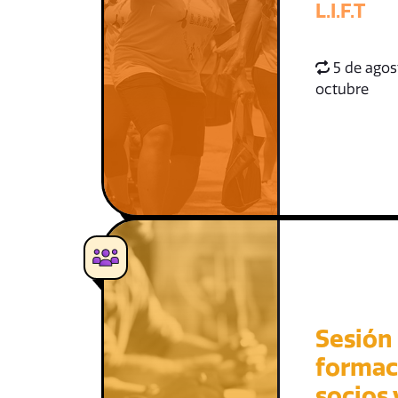
L.I.F.T
5 de agos
octubre
Sesión
formac
socios 