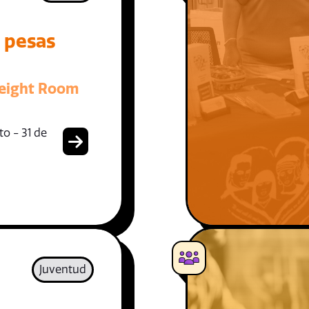
e pesas
eight Room
o - 31 de
Juventud