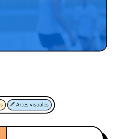
es
Artes visuales