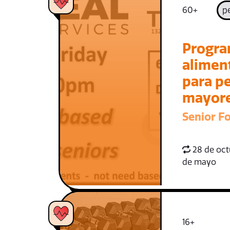
60+
p
Progra
alimen
para p
mayor
Senior F
28 de oct
de mayo
16+