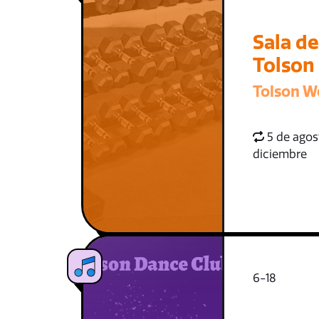
Sala d
Tolson
Tolson W
5 de agost
diciembre
6-18