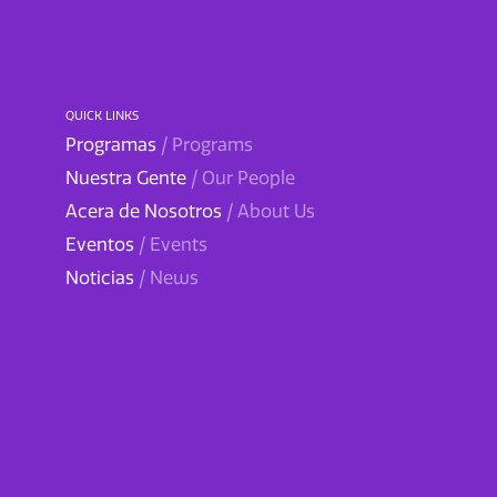
QUICK LINKS
Programas
/ Programs
Nuestra Gente
/ Our People
Acera de Nosotros
/ About Us
Eventos
/ Events
Noticias
/ News