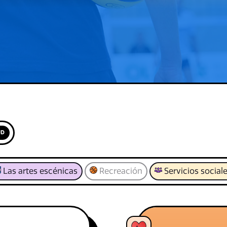
UD
Las artes escénicas
Recreación
Servicios social