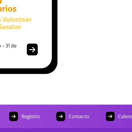
arios
& Volunteer
Session
 - 31 de
Registro
Contacto
Calend