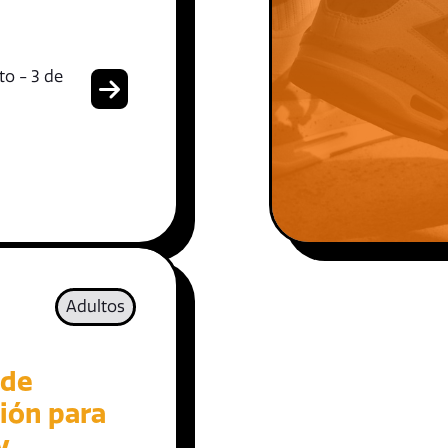
to - 3 de
Adultos
 de
ión para
y