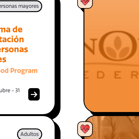
ersonas mayores
ma de
tación
ersonas
es
ood Program
ubre - 31
Adultos