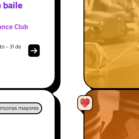
 baile
ance Club
o - 31 de
ersonas mayores