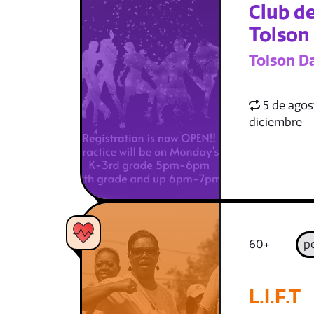
Club de
Tolson
Tolson D
5 de agost
diciembre
60+
p
L.I.F.T