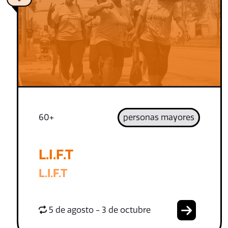
60+
personas mayores
L.I.F.T
L.I.F.T
5 de agosto - 3 de octubre