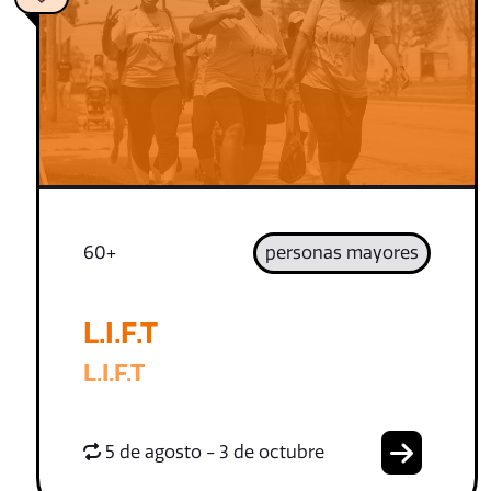
60+
personas mayores
L.I.F.T
L.I.F.T
5 de agosto - 3 de octubre