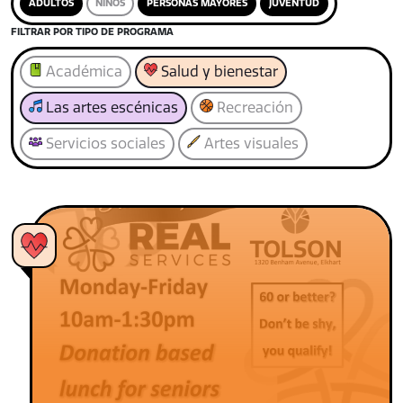
ADULTOS
NIÑOS
PERSONAS MAYORES
JUVENTUD
FILTRAR POR TIPO DE PROGRAMA
Académica
Salud y bienestar
Las artes escénicas
Recreación
Servicios sociales
Artes visuales