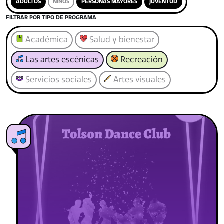
ADULTOS
NIÑOS
PERSONAS MAYORES
JUVENTUD
FILTRAR POR TIPO DE PROGRAMA
Académica
Salud y bienestar
Las artes escénicas
Recreación
Servicios sociales
Artes visuales