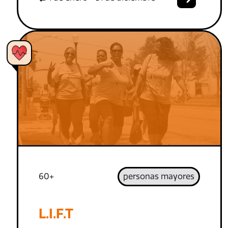
60+
personas mayores
L.I.F.T