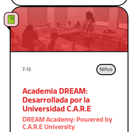
7-13
Niños
Academia DREAM:
Desarrollada por la
Universidad C.A.R.E
DREAM Academy: Powered by
C.A.R.E University