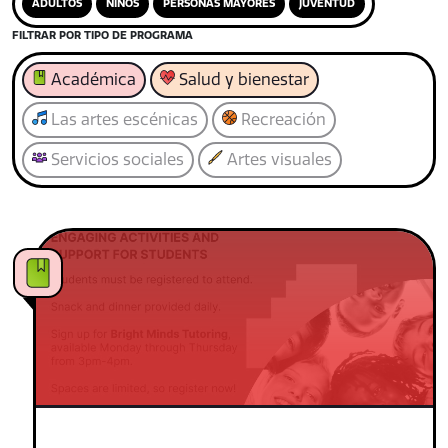
ADULTOS
NIÑOS
PERSONAS MAYORES
JUVENTUD
FILTRAR POR TIPO DE PROGRAMA
Académica
Salud y bienestar
Las artes escénicas
Recreación
Servicios sociales
Artes visuales