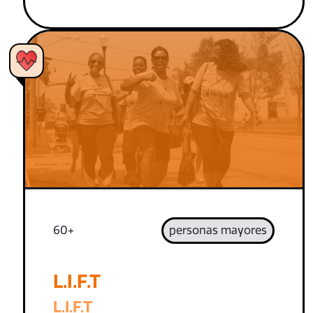
60+
personas mayores
L.I.F.T
L.I.F.T