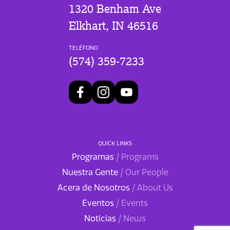
1320 Benham Ave
Elkhart, IN 46516
TELÉFONO
(574) 359-7233
QUICK LINKS
Programas
/ Programs
Nuestra Gente
/ Our People
Acera de Nosotros
/ About Us
Eventos
/ Events
Noticias
/ News