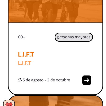
60+
personas mayores
L.I.F.T
L.I.F.T
5 de agosto - 3 de octubre