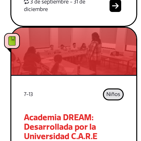
3 de septiembre - 31 de
diciembre
7-13
Niños
Academia DREAM:
Desarrollada por la
Universidad C.A.R.E