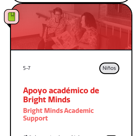
5-7
Niños
Apoyo académico de
Bright Minds
Bright Minds Academic
Support