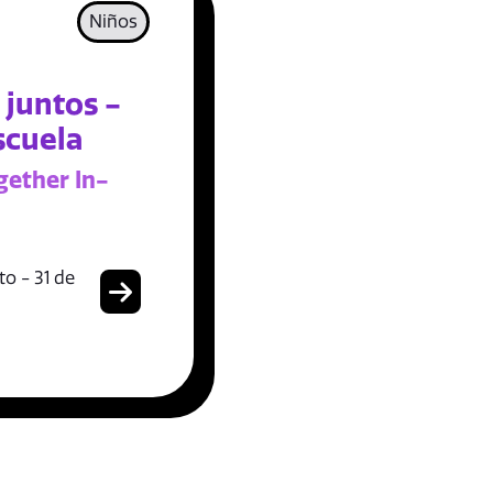
Niños
 juntos -
scuela
gether In-
o - 31 de