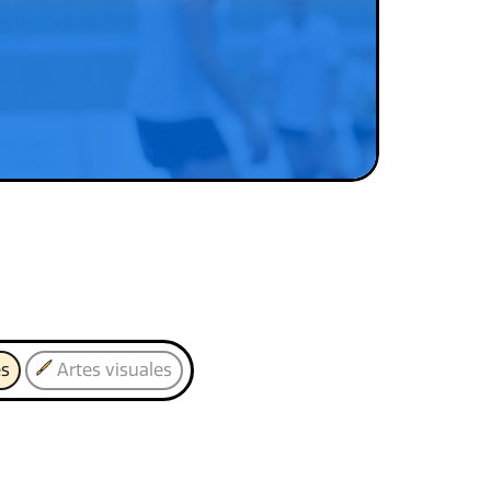
es
Artes visuales