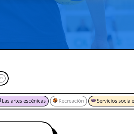
UD
Las artes escénicas
Recreación
Servicios social