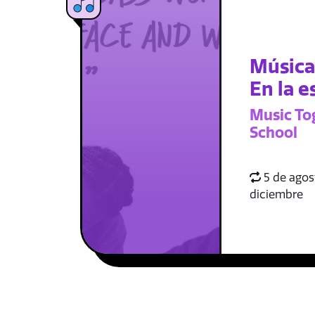
Música
En la e
Music To
School
5 de agost
diciembre