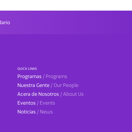
ario
QUICK LINKS
Programas
/ Programs
Nuestra Gente
/ Our People
Acera de Nosotros
/ About Us
Eventos
/ Events
Noticias
/ News