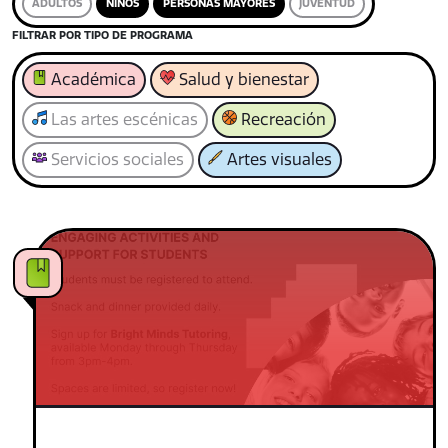
ADULTOS
NIÑOS
PERSONAS MAYORES
JUVENTUD
FILTRAR POR TIPO DE PROGRAMA
Académica
Salud y bienestar
Las artes escénicas
Recreación
Servicios sociales
Artes visuales