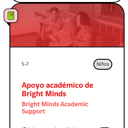
5-7
Niños
Apoyo académico de
Bright Minds
Bright Minds Academic
Support