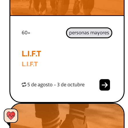
60+
personas mayores
L.I.F.T
L.I.F.T
5 de agosto - 3 de octubre