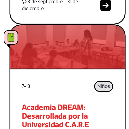
3 de septiembre - 31 de
diciembre
7-13
Niños
Academia DREAM:
Desarrollada por la
Universidad C.A.R.E