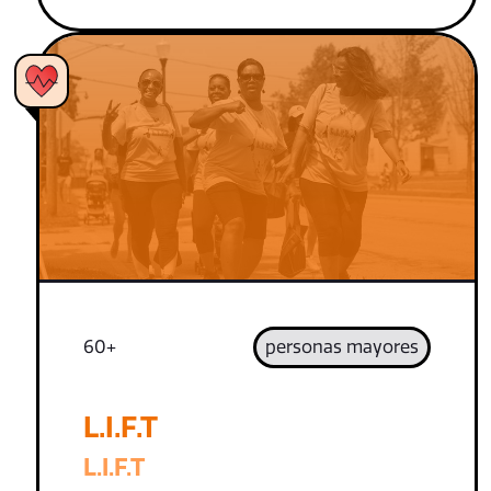
60+
personas mayores
L.I.F.T
L.I.F.T