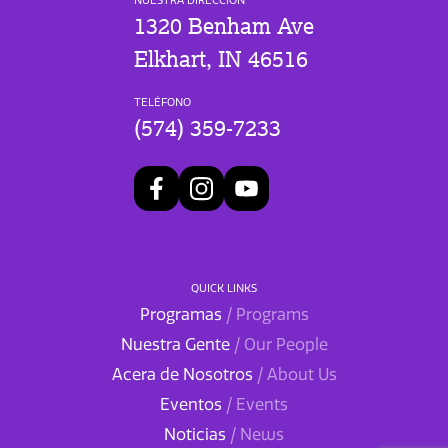
NUESTRA DIRECCIÓN
1320 Benham Ave
Elkhart, IN 46516
TELÉFONO
(574) 359-7233
QUICK LINKS
Programas
/ Programs
Nuestra Gente
/ Our People
Acera de Nosotros
/ About Us
Eventos
/ Events
Noticias
/ News