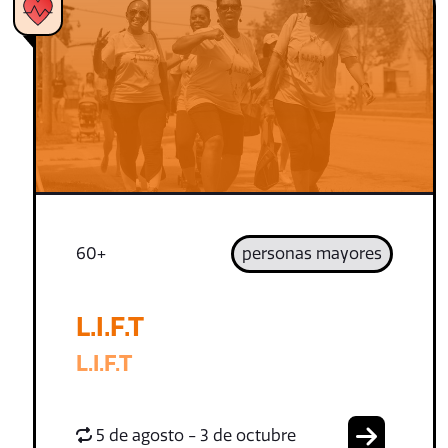
60+
personas mayores
L.I.F.T
L.I.F.T
5 de agosto - 3 de octubre