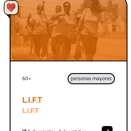
60+
personas mayores
L.I.F.T
L.I.F.T