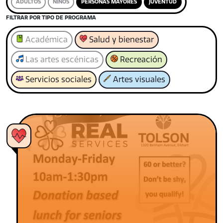
ADULTOS
NIÑOS
PERSONAS MAYORES
JUVENTUD
FILTRAR POR TIPO DE PROGRAMA
Académica
Salud y bienestar
Las artes escénicas
Recreación
Servicios sociales
Artes visuales