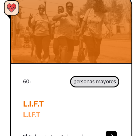
60+
personas mayores
L.I.F.T
L.I.F.T