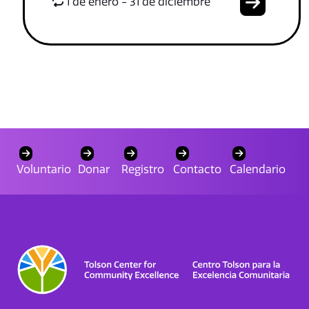
1 de enero - 31 de diciembre
Voluntario
Donar
Registro
Contacto
Calendario