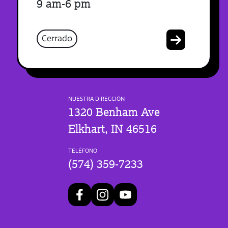
9 am-6 pm
Cerrado
NUESTRA DIRECCIÓN
1320 Benham Ave
Elkhart, IN 46516
TELÉFONO
(574) 359-7233