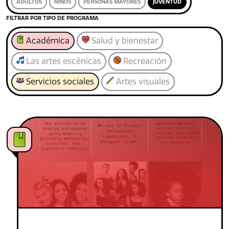
ADULTOS
NIÑOS
PERSONAS MAYORES
JUVENTUD
FILTRAR POR TIPO DE PROGRAMA
Académica
Salud y bienestar
Las artes escénicas
Recreación
Servicios sociales
Artes visuales