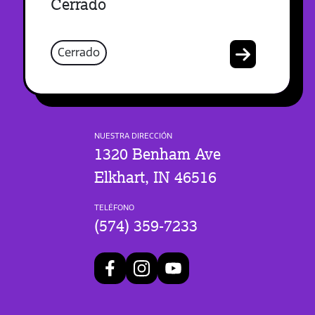
Cerrado
Cerrado
NUESTRA DIRECCIÓN
1320 Benham Ave
Elkhart, IN 46516
TELÉFONO
(574) 359-7233