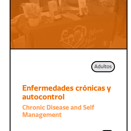
Adultos
Enfermedades crónicas y
autocontrol
Chronic Disease and Self
Management